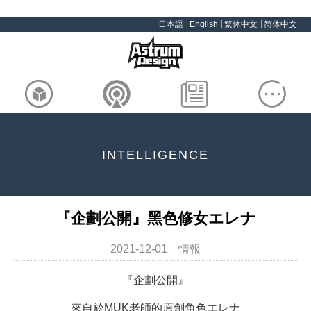
日本語
English
繁体中文
简体中文
INTELLIGENCE
『企劃公開』黑色修女エレナ
2021-12-01 情報
『企劃公開』
來自於MUK老師的原創角色エレナ