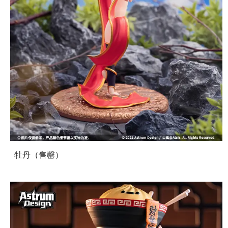
牡丹（售罄）