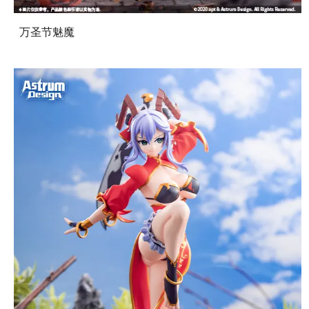
万圣节魅魔