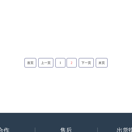
首页
上一页
1
2
下一页
末页
合作
售后
出货