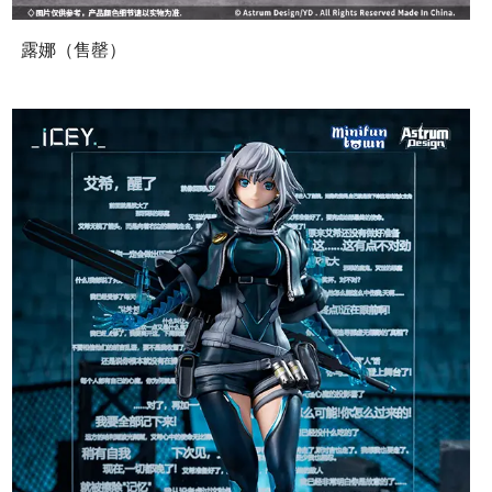
露娜（售罄）