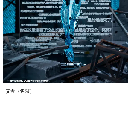
艾希（售罄）