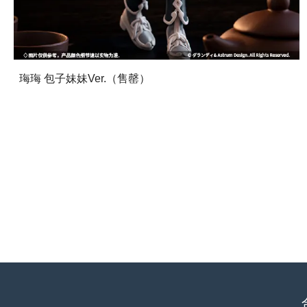
珻珻 包子妹妹Ver.（售罄）