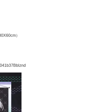
）
X60cm）
041b37Bblznd