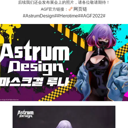
后续我们还会发布展会上的照片，请各位敬请期待！
AGF官方链接：
网页链
#AstrumDesign##Herotime##AGF2022#