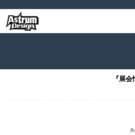
『展会情
具